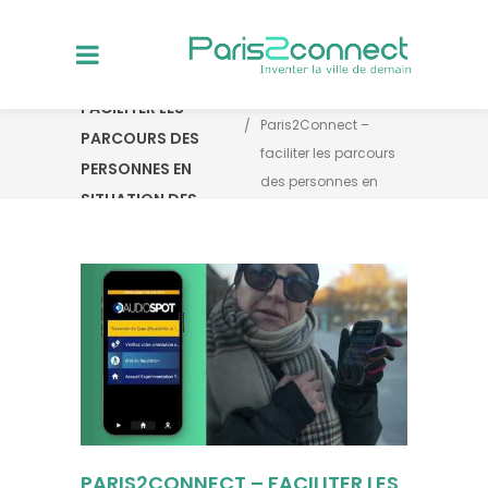
You are here:
PARIS2CONNECT –
Home
FACILITER LES
Paris2Connect –
PARCOURS DES
faciliter les parcours
PERSONNES EN
des personnes en
SITUATION DES
situation des
HANDICAP
handicap
PARIS2CONNECT – FACILITER LES